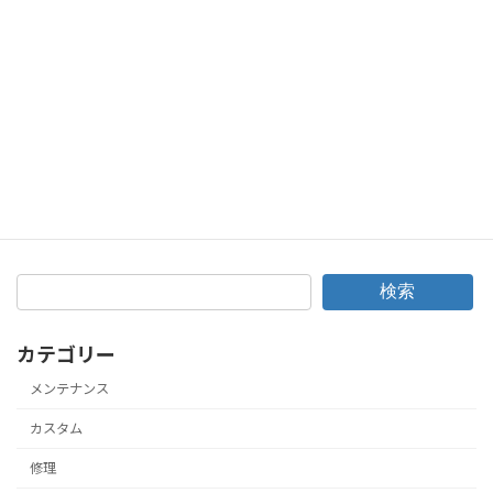
次の記事
シーズン真っ只中！連休前のバイクオイル交換で大忙し！
2019年7月25日
検索
カテゴリー
メンテナンス
カスタム
修理