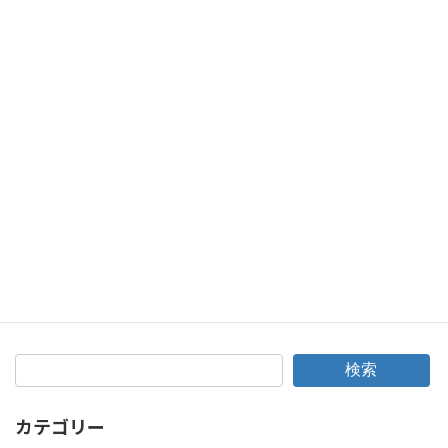
タント中古ナビ取付！新品・中古問わず持込取付やってます！
2019年6月27日
次の記事
アクア純正ナビを走行中もテレビが映るように加工するには？
2019年7月18日
検索
カテゴリー