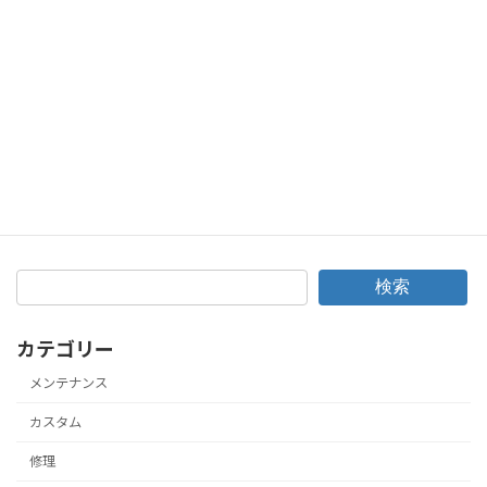
次の記事
通勤・仕事・趣味にもイケる♪ホンダリード110中古車販売！
2018年10月25日
検索
カテゴリー
メンテナンス
カスタム
修理