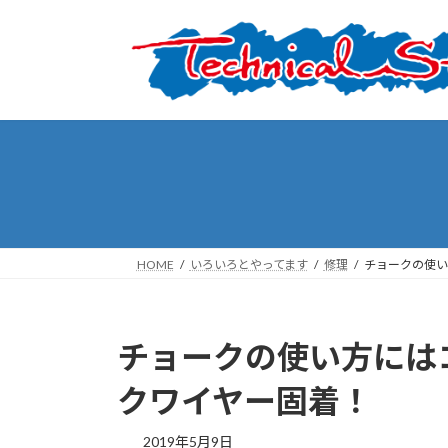
コ
ナ
ン
ビ
テ
ゲ
ン
ー
ツ
シ
へ
ョ
ス
ン
キ
に
ッ
移
プ
動
HOME
いろいろとやってます
修理
チョークの使い
チョークの使い方には
クワイヤー固着！
2019年5月9日