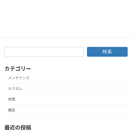
事故の記録だけじゃない?意外な効果も…♪キャンター ドラレコ取付！
2018年3月26日
検索
カテゴリー
メンテナンス
カスタム
修理
雑談
最近の投稿