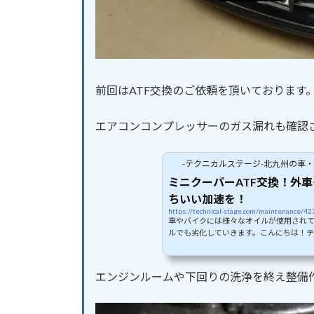
前回はATF交換のご依頼を頂いております
エアコンコンプレッサーのガス漏れも確認
-テクニカルステージ-北九州の車
ミニクーパーATF交換！外
ちいい加速を！
https://technical-stage.com/maintenance/42
車やバイクには様々なオイルが使用され
ルでも劣化していきます。こんにちは！テ
に必須のエンジンオイルやミッションや
マやCVTに使用するATF・CVTF、ブレ
等様々なオイル、フルードがあり車種や
エンジンルームや下回りの洗浄を終え整備
ジンオイルの無交換車両なんかは聞いたこと
車種によっては交換が必要ないとディー
たりします。欧州車には結構交...