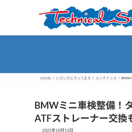
コ
ナ
ン
ビ
テ
ゲ
ン
ー
ツ
シ
へ
ョ
ス
ン
キ
に
ッ
移
プ
動
HOME
いろいろとやってます
メンテナンス
BMW
BMWミニ車検整備！
ATFストレーナー交換
2022年10月13日