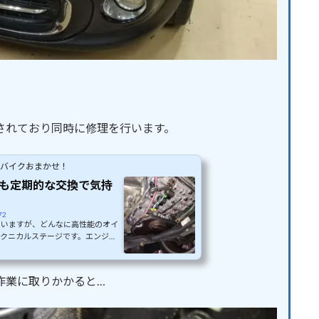
。
されており同時に修理を行います。
・バイクおまかせ！
車も定期的な交換で気持
72
ていますが、どんなに高性能のオイ
クニカルステージです。エンジン
デフに使用するギアオイル、オート
ーキ作動に必要なブレーキフルード
オイルで交換時期も違います。エン
作業に取りかかると…
ありませんが、ATFやCVTFは
ラーでは交換作業を勧めていなかっ