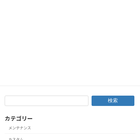
ムーヴキャンバス新車納車！ドラレコ＆LEDヘッドライト取付です♪
2026年5月14日
次の記事
タント（L375S）オイル漏れ・ハブベアリング異音・キーレス不良を車検で修理！
2026年5月28日
検索
カテゴリー
メンテナンス
カスタム