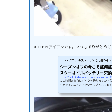
XL883Nアイアンです。いつもありがとう
-テクニカルステージ-北九州の車
シーズンオフの今こそ整備整
スターオイルバッテリー交換
https://technical-stage.com/maintenance/12
この時期あなたはバイクを乗りますか？
生活です。車・バイクショップとしてあ
ニカルステージです（笑）あまりバイク
を進めておく事で、いざシーズン時期が
来ます！色々と整備・カスタム考えてる
めですよ～！今回はハーレースポーツスター
とバッテリー交換のご依頼です。車両は
していただいております...