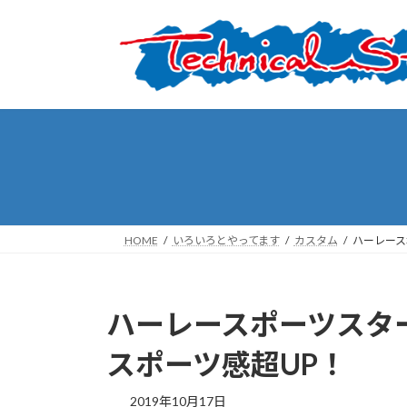
コ
ナ
ン
ビ
テ
ゲ
ン
ー
ツ
シ
へ
ョ
ス
ン
キ
に
ッ
移
プ
動
HOME
いろいろとやってます
カスタム
ハーレース
ハーレースポーツスタ
スポーツ感超UP！
2019年10月17日