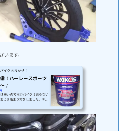
ございます。
・バイクおまかせ！
備！ハーレースポーツ
～♪
98
私は寒いので極力バイクは乗らない
るまじき始まり方をしました。テク
を乗らない時期こそ整備とカスタム
到来した時にいっぱい乗ることが出
方あまり乗らない今のうちがおすす
 XL883Nアイアンのオイル交換
こちら新車からテクステでカスタム