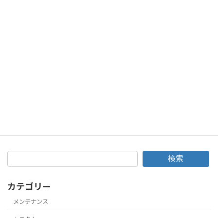
車のドアミラーが壊れたときは修理？交換？FITミラー故障対応！
2018年12月13日
次の記事
年末に向けて愛車は点検！トラブルで困るのは嫌でしょう？
2018年12月24日
検索
カテゴリー
メンテナンス