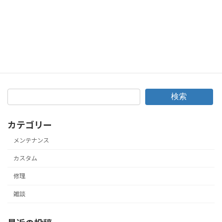
マツダデミオ アイドリングストップしない原因にびっくり！
2019年11月7日
検索
カテゴリー
メンテナンス
カスタム
修理
雑談