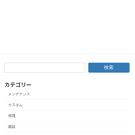
BMW E92 335i オイル漏れ&水漏れ修理！オイル漏れ放置は水漏れも起こす！
2024年11月7日
検索
カテゴリー
メンテナンス
カスタム
修理
雑談