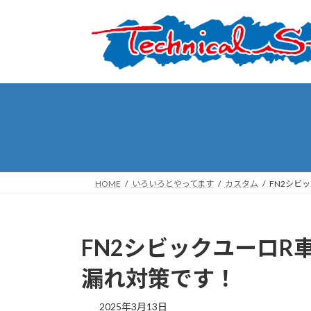
コ
ナ
ン
ビ
テ
ゲ
ン
ー
ツ
シ
へ
ョ
ス
ン
キ
に
ッ
移
プ
動
HOME
いろいろとやってます
カスタム
FN2シビ
FN2シビックユーロR
漏れ対策です！
2025年3月13日