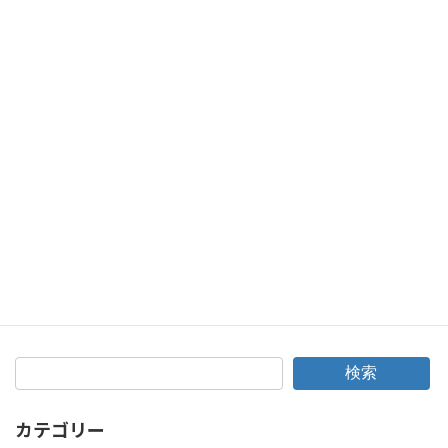
コペン、カスタムを純正に？社外パーツをノーマルに戻します！
2025年4月24日
次の記事
BMW X3 F25 車検＆タペットカバーパッキン交換！ブレーキパッドも♪
2025年5月8日
検索
カテゴリー